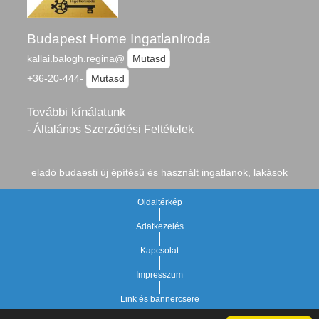
Budapest Home IngatlanIroda
kallai.balogh.regina@
Mutasd
+36-20-444-
Mutasd
További kínálatunk
- Általános Szerződési Feltételek
eladó budaesti új építésű és használt ingatlanok, lakások
Oldaltérkép
Adatkezelés
Kapcsolat
Impresszum
Link és bannercsere