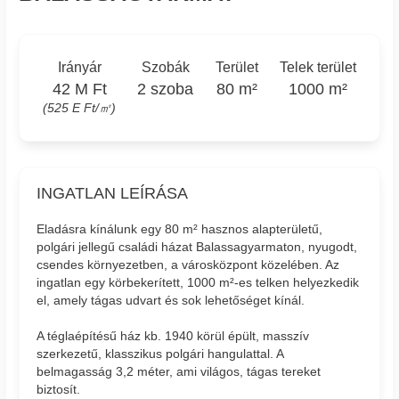
Irányár
Szobák
Terület
Telek terület
42 M Ft
2 szoba
80 m²
1000 m²
(525 E Ft/㎡)
INGATLAN LEÍRÁSA
Eladásra kínálunk egy 80 m² hasznos alapterületű,
polgári jellegű családi házat Balassagyarmaton, nyugodt,
csendes környezetben, a városközpont közelében. Az
ingatlan egy körbekerített, 1000 m²-es telken helyezkedik
el, amely tágas udvart és sok lehetőséget kínál.
A téglaépítésű ház kb. 1940 körül épült, masszív
szerkezetű, klasszikus polgári hangulattal. A
belmagasság 3,2 méter, ami világos, tágas tereket
biztosít.