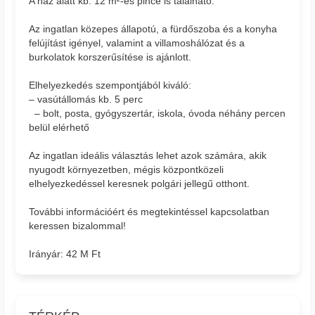
A ház alatt kb. 12 m²-es pince is található.
Az ingatlan közepes állapotú, a fürdőszoba és a konyha
felújítást igényel, valamint a villamoshálózat és a
burkolatok korszerűsítése is ajánlott.
Elhelyezkedés szempontjából kiváló:
– vasútállomás kb. 5 perc
– bolt, posta, gyógyszertár, iskola, óvoda néhány percen
belül elérhető
Az ingatlan ideális választás lehet azok számára, akik
nyugodt környezetben, mégis központközeli
elhelyezkedéssel keresnek polgári jellegű otthont.
További információért és megtekintéssel kapcsolatban
keressen bizalommal!
Irányár: 42 M Ft