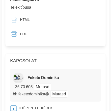
Telek típusa
HTML
PDF
KAPCSOLAT
Fekete Dominika
Mutasd
+36 70 603
Mutasd
bh.feketedominika@
IDŐPONTOT KÉREK