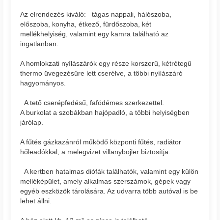
Az elrendezés kiváló: tágas nappali, hálószoba,
előszoba, konyha, étkező, fürdőszoba, két
mellékhelyiség, valamint egy kamra található az
ingatlanban.
A homlokzati nyílászárók egy része korszerű, kétrétegű
thermo üvegezésűre lett cserélve, a többi nyílászáró
hagyományos.
A tető cserépfedésű, fafödémes szerkezettel.
A burkolat a szobákban hajópadló, a többi helyiségben
járólap.
A fűtés gázkazánról működő központi fűtés, radiátor
hőleadókkal, a melegvizet villanybojler biztosítja.
A kertben hatalmas diófák találhatók, valamint egy külön
melléképület, amely alkalmas szerszámok, gépek vagy
egyéb eszközök tárolására. Az udvarra több autóval is be
lehet állni.