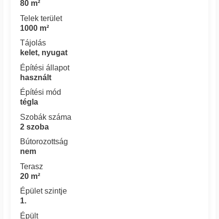
80 m²
Telek terület
1000 m²
Tájolás
kelet, nyugat
Építési állapot
használt
Építési mód
tégla
Szobák száma
2 szoba
Bútorozottság
nem
Terasz
20 m²
Épület szintje
1.
Épült