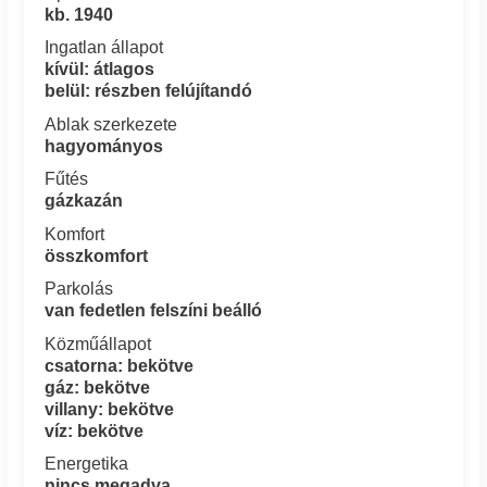
kb. 1940
Ingatlan állapot
kívül: átlagos
belül: részben felújítandó
Ablak szerkezete
hagyományos
Fűtés
gázkazán
Komfort
összkomfort
Parkolás
van fedetlen felszíni beálló
Közműállapot
csatorna: bekötve
gáz: bekötve
villany: bekötve
víz: bekötve
Energetika
nincs megadva