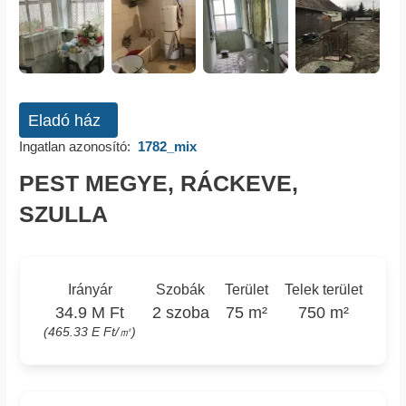
Eladó ház
Ingatlan azonosító:
1782_mix
PEST MEGYE, RÁCKEVE,
SZULLA
Irányár
Szobák
Terület
Telek terület
34.9 M Ft
2 szoba
75 m²
750 m²
(465.33 E Ft/㎡)