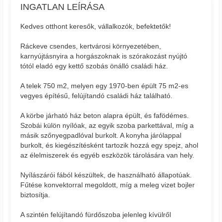
INGATLAN LEÍRÁSA
Kedves otthont keresők, vállalkozók, befektetők!
Ráckeve csendes, kertvárosi környezetében,
karnyújtásnyira a horgászoknak is szórakozást nyújtó
tótól eladó egy kettő szobás önálló családi ház.
A telek 750 m2, melyen egy 1970-ben épült 75 m2-es
vegyes építésű, felújítandó családi ház található.
A körbe járható ház beton alapra épült, és fafödémes.
Szobái külön nyílóak, az egyik szoba parkettával, míg a
másik szőnyegpadlóval burkolt. A konyha járólappal
burkolt, és kiegészítésként tartozik hozzá egy spejz, ahol
az élelmiszerek és egyéb eszközök tárolására van hely.
Nyílászárói fából készültek, de használható állapotúak.
Fűtése konvektorral megoldott, míg a meleg vizet bojler
biztosítja.
A szintén felújítandó fürdőszoba jelenleg kívülről