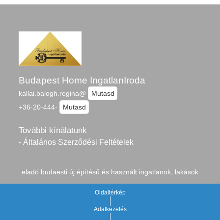
Budapest Home IngatlanIroda
kallai.balogh.regina@
Mutasd
+36-20-444-
Mutasd
További kínálatunk
- Általános Szerződési Feltételek
eladó budaesti új építésű és használt ingatlanok, lakások
Oldaltérkép
Adatkezelés