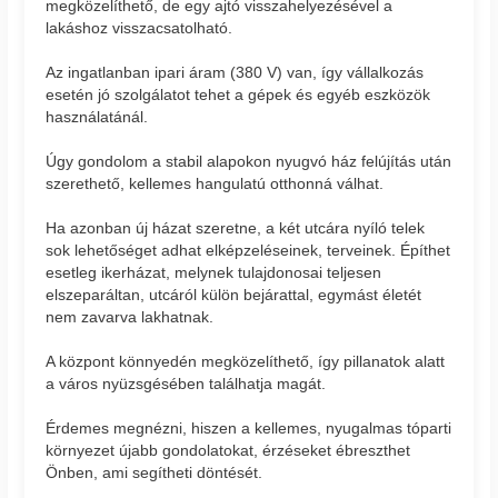
megközelíthető, de egy ajtó visszahelyezésével a
lakáshoz visszacsatolható.
Az ingatlanban ipari áram (380 V) van, így vállalkozás
esetén jó szolgálatot tehet a gépek és egyéb eszközök
használatánál.
Úgy gondolom a stabil alapokon nyugvó ház felújítás után
szerethető, kellemes hangulatú otthonná válhat.
Ha azonban új házat szeretne, a két utcára nyíló telek
sok lehetőséget adhat elképzeléseinek, terveinek. Építhet
esetleg ikerházat, melynek tulajdonosai teljesen
elszeparáltan, utcáról külön bejárattal, egymást életét
nem zavarva lakhatnak.
A központ könnyedén megközelíthető, így pillanatok alatt
a város nyüzsgésében találhatja magát.
Érdemes megnézni, hiszen a kellemes, nyugalmas tóparti
környezet újabb gondolatokat, érzéseket ébreszthet
Önben, ami segítheti döntését.