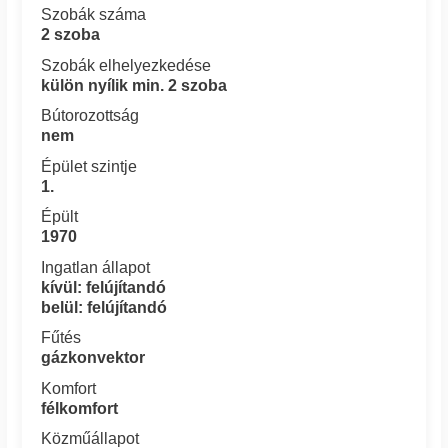
Szobák száma
2 szoba
Szobák elhelyezkedése
külön nyílik min. 2 szoba
Bútorozottság
nem
Épület szintje
1.
Épült
1970
Ingatlan állapot
kívül: felújítandó
belül: felújítandó
Fűtés
gázkonvektor
Komfort
félkomfort
Közműállapot