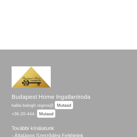
Budapest Home IngatlanIroda
kallai.balogh.regina@
Mutasd
+36-20-444-
Mutasd
További kínálatunk
- Általános Szerződési Feltételek