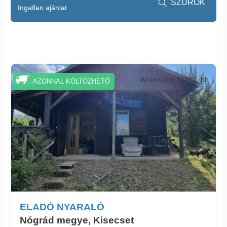
SZŰRŐK

Ingatlan ajánlat
Azonosító: 16202_bh
AZONNAL KÖLTÖZHETŐ
ELADÓ NYARALÓ
Nógrád megye, Kisecset