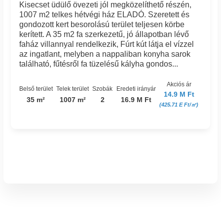
Kisecset üdülő övezeti jól megközelíthető részén,
1007 m2 telkes hétvégi ház ELADÓ. Szeretett és
gondozott kert besorolású terület teljesen körbe
kerített. A 35 m2 fa szerkezetű, jó állapotban lévő
faház villannyal rendelkezik, Fúrt kút látja el vízzel
az ingatlant, melyben a nappaliban konyha sarok
található, fűtésről fa tüzelésű kályha gondos...
Akciós ár
Belső terület
Telek terület
Szobák
Eredeti irányár
14.9 M Ft
35 m²
1007 m²
2
16.9 M Ft
(425.71 E Ft/㎡)