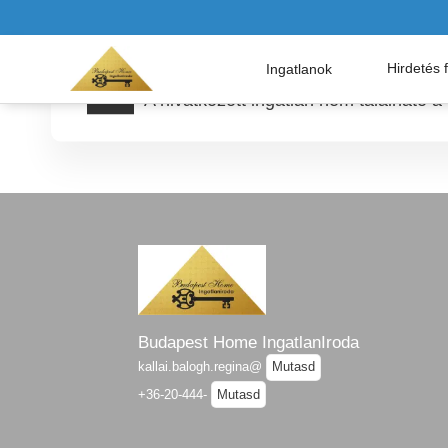
HIBA
Hirdetés 
Ingatlanok
A hivatkozott ingatlan nem található a
Budapest Home IngatlanIroda
kallai.balogh.regina@
Mutasd
+36-20-444-
Mutasd