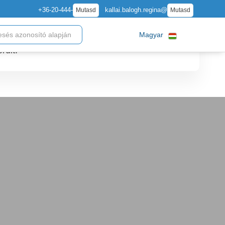
+36-20-444-
kallai.balogh.regina@
Mutasd
Mutasd
Magyar
rült.