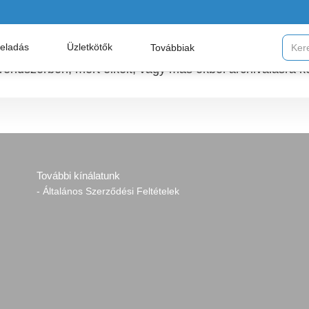
feladás
Üzletkötők
Továbbiak
 rendszerben, mert elkelt, vagy más okból archiválásra ke
További kínálatunk
- Általános Szerződési Feltételek