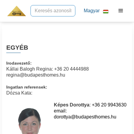
Magyar
EGYÉB
Irodavezető:
Kállai Balogh Regina: +36 20 4444988
regina@budapesthomes.hu
Ingatlan referensek:
Dózsa Kata:
Képes Dorottya
:
+36 20 9943630
email:
dorottya@budapesthomes.hu