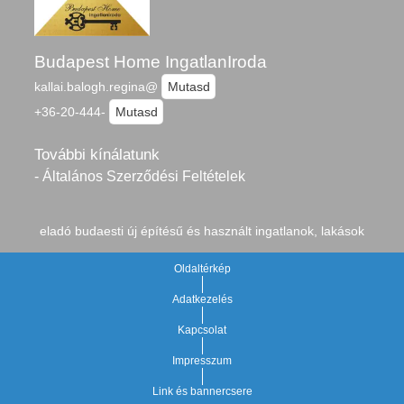
Budapest Home IngatlanIroda
kallai.balogh.regina@
Mutasd
+36-20-444-
Mutasd
További kínálatunk
- Általános Szerződési Feltételek
eladó budaesti új építésű és használt ingatlanok, lakások
Oldaltérkép
Adatkezelés
Kapcsolat
Impresszum
Link és bannercsere