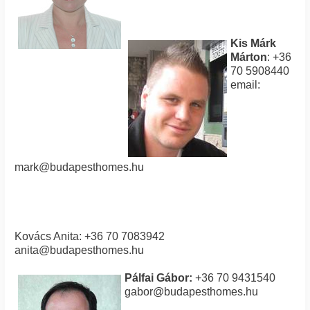
Kis Márk
Márton
: +36
70 5908440
email:
mark@budapesthomes.hu
Kovács Anita: +36 70 7083942
anita@budapesthomes.hu
Pálfai Gábor:
+36 70 9431540
gabor@budapesthomes.hu