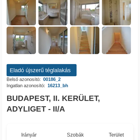
Eladó újszerű téglalakás
Belső azonosító:
00186_2
Ingatlan azonosító:
16213_bh
BUDAPEST, II. KERÜLET,
ADYLIGET - II/A
Irányár
Szobák
Terület