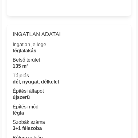
INGATLAN ADATAI
Ingatlan jellege
téglalakás
Belső terület
135 m²
Tájolás
dél, nyugat, délkelet
Építési állapot
újszerű
Építési mód
tégla
Szobák száma
3+1 félszoba
Bútorozottság