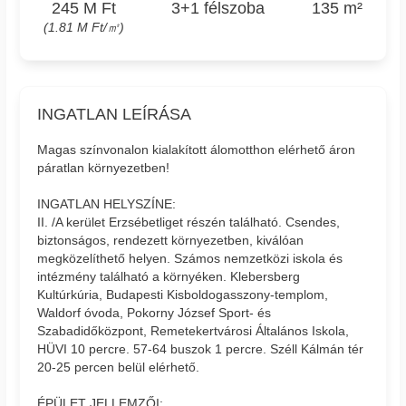
245 M Ft
3+1 félszoba
135 m²
(1.81 M Ft/㎡)
INGATLAN LEÍRÁSA
Magas színvonalon kialakított álomotthon elérhető áron
páratlan környezetben!
INGATLAN HELYSZÍNE:
II. /A kerület Erzsébetliget részén található. Csendes,
biztonságos, rendezett környezetben, kiválóan
megközelíthető helyen. Számos nemzetközi iskola és
intézmény található a környéken. Klebersberg
Kultúrkúria, Budapesti Kisboldogasszony-templom,
Waldorf óvoda, Pokorny József Sport- és
Szabadidőközpont, Remetekertvárosi Általános Iskola,
HÜVI 10 percre. 57-64 buszok 1 percre. Széll Kálmán tér
20-25 percen belül elérhető.
ÉPÜLET JELLEMZŐI: