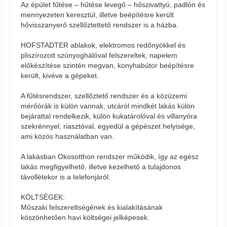
Az épület fűtése – hűtése levegő – hőszivattyú, padlón és
mennyezeten keresztül, illetve beépítésre került
hővisszanyerő szellőztettető rendszer is a házba.
HOFSTADTER ablakok, elektromos redőnyökkel és
pliszírozott szúnyoghálóval felszereltek, napelem
előkészítése szintén megvan, konyhabútor beépítésre
került, kivéve a gépeket.
A fűtésrendszer, szellőztető rendszer és a közüzemi
mérőórák is külön vannak, utcáról mindkét lakás külön
bejárattal rendelkezik, külön kukatárolóval és villanyóra
szekrénnyel, riasztóval, egyedül a gépészet helyisége,
ami közös használatban van.
A lakásban Okosotthon rendszer működik, így az egész
lakás megfigyelhető, illetve kezelhető a tulajdonos
távollétekor is a telefonjáról.
KÖLTSÉGEK:
Műszaki felszereltségének és kialakításának
köszönhetően havi költségei jelképesek.