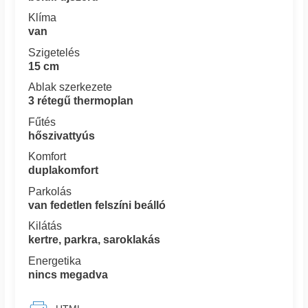
Klíma
van
Szigetelés
15 cm
Ablak szerkezete
3 rétegű thermoplan
Fűtés
hőszivattyús
Komfort
duplakomfort
Parkolás
van fedetlen felszíni beálló
Kilátás
kertre, parkra, saroklakás
Energetika
nincs megadva