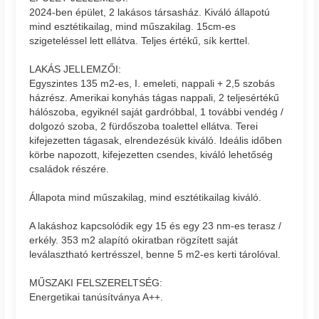
2024-ben épület, 2 lakásos társasház. Kiváló állapotú
mind esztétikailag, mind műszakilag. 15cm-es
szigeteléssel lett ellátva. Teljes értékű, sík kerttel.
LAKÁS JELLEMZŐI:
Egyszintes 135 m2-es, I. emeleti, nappali + 2,5 szobás
házrész. Amerikai konyhás tágas nappali, 2 teljesértékű
hálószoba, egyiknél saját gardróbbal, 1 további vendég /
dolgozó szoba, 2 fürdőszoba toalettel ellátva. Terei
kifejezetten tágasak, elrendezésük kiváló. Ideális időben
körbe napozott, kifejezetten csendes, kiváló lehetőség
családok részére.
Állapota mind műszakilag, mind esztétikailag kiváló.
A lakáshoz kapcsolódik egy 15 és egy 23 nm-es terasz /
erkély. 353 m2 alapító okiratban rögzített saját
leválasztható kertrésszel, benne 5 m2-es kerti tárolóval.
MŰSZAKI FELSZERELTSÉG:
Energetikai tanúsítványa A++.