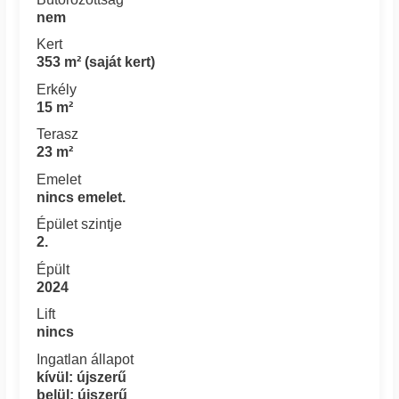
nem
Kert
353 m² (saját kert)
Erkély
15 m²
Terasz
23 m²
Emelet
nincs emelet.
Épület szintje
2.
Épült
2024
Lift
nincs
Ingatlan állapot
kívül: újszerű
belül: újszerű