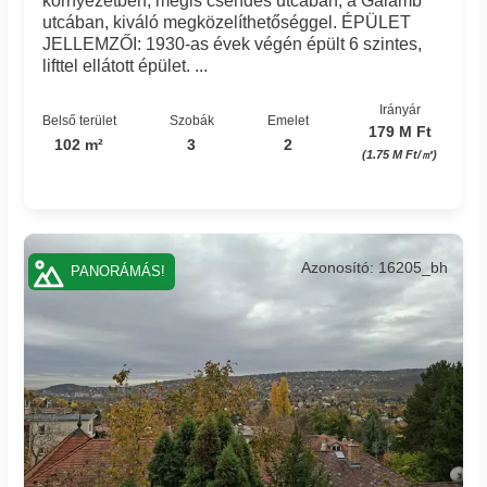
környezetben, mégis csendes utcában, a Galamb
utcában, kiváló megközelíthetőséggel. ÉPÜLET
JELLEMZŐI: 1930-as évek végén épült 6 szintes,
lifttel ellátott épület. ...
Irányár
Belső terület
Szobák
Emelet
179 M Ft
102 m²
3
2
(1.75 M Ft/㎡)
Azonosító: 16205_bh
PANORÁMÁS!