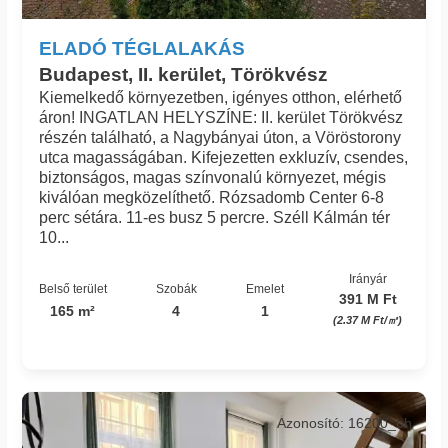
ELADÓ TÉGLALAKÁS
Budapest, II. kerület, Törökvész
Kiemelkedő környezetben, igényes otthon, elérhető
áron! INGATLAN HELYSZÍNE: II. kerület Törökvész
részén található, a Nagybányai úton, a Vöröstorony
utca magasságában. Kifejezetten exkluzív, csendes,
biztonságos, magas színvonalú környezet, mégis
kiválóan megközelíthető. Rózsadomb Center 6-8
perc sétára. 11-es busz 5 percre. Széll Kálmán tér
10...
Irányár
Belső terület
Szobák
Emelet
391 M Ft
165 m²
4
1
(2.37 M Ft/㎡)
Azonosító: 16200_bh