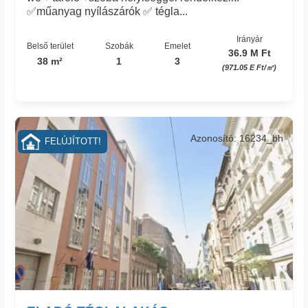
✅műanyag nyílászárók ✅ tégla...
Irányár
Belső terület
Szobák
Emelet
36.9 M Ft
38 m²
1
3
(971.05 E Ft/㎡)
Azonosító: 16234_bh
FELÚJÍTOTT!