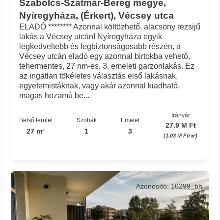
Szabolcs-Szatmár-Bereg megye,
Nyíregyháza, (Érkert), Vécsey utca
ELADÓ ******** Azonnal költözhető, alacsony rezsijű
lakás a Vécsey utcán! Nyíregyháza egyik
legkedveltebb és legbiztonságosabb részén, a
Vécsey utcán eladó egy azonnal birtokba vehető,
tehermentes, 27 nm-es, 3. emeleti garzonlakás. Ez
az ingatlan tökéletes választás első lakásnak,
egyetemistáknak, vagy akár azonnal kiadható,
magas hozamú be...
Irányár
Belső terület
Szobák
Emelet
27.9 M Ft
27 m²
1
3
(1.03 M Ft/㎡)
Azonosító: 16299_bh