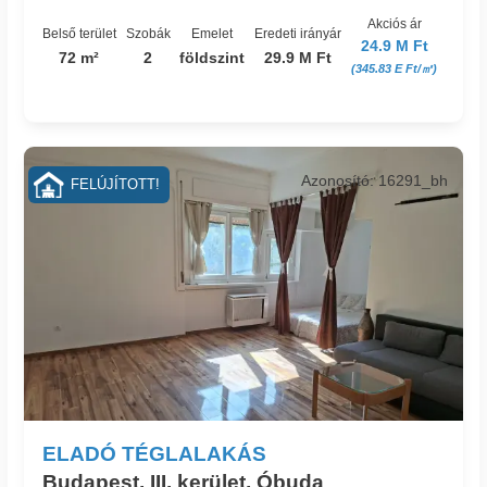
Akciós ár
Belső terület
Szobák
Emelet
Eredeti irányár
24.9 M Ft
72 m²
2
földszint
29.9 M Ft
(345.83 E Ft/㎡)
Azonosító: 16291_bh
FELÚJÍTOTT!
ELADÓ TÉGLALAKÁS
Budapest, III. kerület, Óbuda