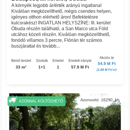
A környék legjobb ár/érték arányú ingatlana!
Kiválóan megközelíthető, mégis csendes helyen,
igényes otthon elérhető áron! Befektetésre
kulcsrakész! INGATLAN HELYSZÍNE: III. kerület
Óbuda részén található, a San Marco utca Föld
utcához közeli részén. Kiválóan megközelíthető,
fonódó villamos 3 percre, Flórián tér számos
buszjárattal és tovább...
Akciós ár
Belső terület
Szobák
Emelet
Eredeti irányár
54.9 M Ft
33 m²
1+1
1
57.9 M Ft
(1.66 M Ft/㎡)
Azonosító: 16290_bh
AZONNAL KÖLTÖZHETŐ