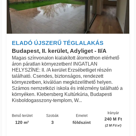
ELADÓ ÚJSZERŰ TÉGLALAKÁS
Budapest, II. kerület, Adyliget - II/A
Magas színvonalon kialakított álomotthon elérhető
áron páratlan környezetben! INGATLAN
HELYSZÍNE: II. /A kerület Erzsébetliget részén
található. Csendes, biztonságos, rendezett
környezetben, kiválóan megközelíthető helyen.
Számos nemzetközi iskola és intézmény található a
környéken. Klebersberg Kultúrkúria, Budapesti
Kisboldogasszony-templom, W...
Irányár
Belső terület
Szobák
Emelet
240 M Ft
120 m²
3
földszint
(2 M Ft/㎡)