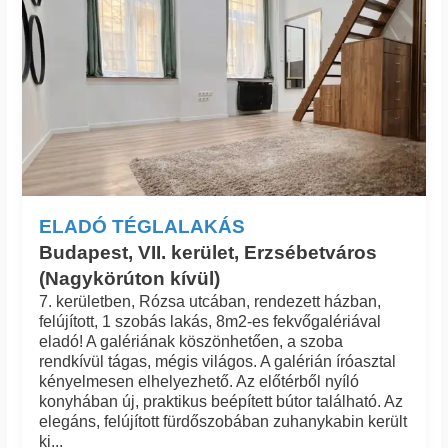
ELADÓ TÉGLALAKÁS
Budapest, VII. kerület, Erzsébetváros
(Nagykörúton kívül)
7. kerületben, Rózsa utcában, rendezett házban,
felújított, 1 szobás lakás, 8m2-es fekvőgalériával
eladó! A galériának köszönhetően, a szoba
rendkívül tágas, mégis világos. A galérián íróasztal
kényelmesen elhelyezhető. Az előtérből nyíló
konyhában új, praktikus beépített bútor található. Az
elegáns, felújított fürdőszobában zuhanykabin került
ki...