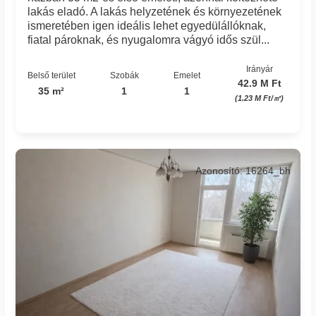
lakás eladó. A lakás helyzetének és környezetének
ismeretében igen ideális lehet egyedülállóknak,
fiatal pároknak, és nyugalomra vágyó idős szül...
Irányár
Belső terület
Szobák
Emelet
42.9 M Ft
35 m²
1
1
(1.23 M Ft/㎡)
Azonosító: 16264_bh