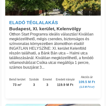
ELADÓ TÉGLALAKÁS
Budapest, XI. kerület, Kelenvölgy
Otthon Start Programra ideális választás! Kiválóan
megközelíthető, mégis csendes, biztonságos és
színvonalas környezetben álomotthon eladó!
INGATLAN HELYSZÍNE: XI. kerület Kelenföld
részén található, a Bánk Bán utca – Halmi utca
találkozásánál. Kiválóan megközelíthető, a fonódó
villamoshálózat Csóka utcai megállója 1 percre,
számos buszjárat 3...
Akciós ár
Belső terület
Szobák
Emelet
Eredeti irányár
109.5 M Ft
73 m²
3
3
119.9 M Ft
(1.5 M Ft/㎡)