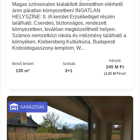
Magas színvonalon kialakított álomotthon elérhető
áron páratlan környezetben! INGATLAN
HELYSZÍNE: II. /A kerület Erzsébetliget részén
található. Csendes, biztonságos, rendezett
környezetben, kiválóan megközelíthető helyen.
Számos nemzetközi iskola és intézmény található a
környéken. Klebersberg Kultúrkúria, Budapesti
Kisboldogasszony-templom, W...
Irányár
Belső terület
Szobák
245 M Ft
135 m²
3+1
(1.81 M Ft/㎡)
Azonosító: 16212_bh
GARÁZZSAL