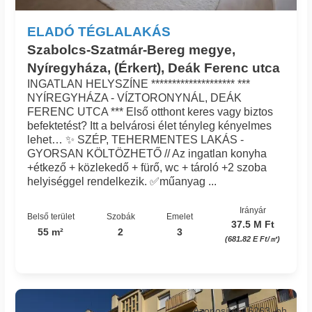
ELADÓ TÉGLALAKÁS
Szabolcs-Szatmár-Bereg megye,
Nyíregyháza, (Érkert), Deák Ferenc utca
INGATLAN HELYSZÍNE ******************** ***
NYÍREGYHÁZA - VÍZTORONYNÁL, DEÁK
FERENC UTCA *** Első otthont keres vagy biztos
befektetést? Itt a belvárosi élet tényleg kényelmes
lehet… ✨ SZÉP, TEHERMENTES LAKÁS -
GYORSAN KÖLTÖZHETŐ // Az ingatlan konyha
+étkező + közlekedő + fürő, wc + tároló +2 szoba
helyiséggel rendelkezik. ✅műanyag ...
Irányár
Belső terület
Szobák
Emelet
37.5 M Ft
55 m²
2
3
(681.82 E Ft/㎡)
Azonosító: 16263_bh