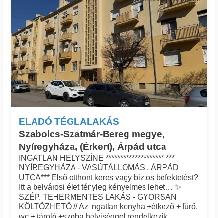
ELADÓ TÉGLALAKÁS
Szabolcs-Szatmár-Bereg megye,
Nyíregyháza, (Érkert), Árpád utca
INGATLAN HELYSZÍNE ******************** ***
NYÍREGYHÁZA - VASÚTÁLLOMÁS , ÁRPÁD
UTCA*** Első otthont keres vagy biztos befektetést?
Itt a belvárosi élet tényleg kényelmes lehet… ✨
SZÉP, TEHERMENTES LAKÁS - GYORSAN
KÖLTÖZHETŐ // Az ingatlan konyha +étkező + fürő,
wc + tároló +szoba helyiséggel rendelkezik.