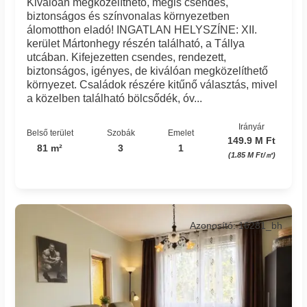
Kiválóan megközelíthető, mégis csendes,
biztonságos és színvonalas környezetben
álomotthon eladó! INGATLAN HELYSZÍNE: XII.
kerület Mártonhegy részén található, a Tállya
utcában. Kifejezetten csendes, rendezett,
biztonságos, igényes, de kiválóan megközelíthető
környezet. Családok részére kitűnő választás, mivel
a közelben található bölcsődék, óv...
Irányár
Belső terület
Szobák
Emelet
149.9 M Ft
81 m²
3
1
(1.85 M Ft/㎡)
Azonosító: 16281_bh