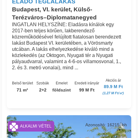
ELADÓ TÉGLALAKÁS
Budapest, VI. kerület, Külső-
Terézváros–Diplomatanegyed
INGATLAN HELYSZÍNE: Eladásra kínálok egy
2017-ben teljes körűen, lakberendező
közreműködésével felújított fiatalosan berendezett
lakást Budapest VI. kerületében, a Vörösmarty
utcában. A lakás elhelyezkedése kiváló mind a
közlekedés (az Oktogon, Nyugati tér a Nyugati
pályaudvarral, valamint a 4-6-os villamosvonal, 1.,
2. és 3. metró vonalai), mind ...
Akciós ár
Belső terület
Szobák
Emelet
Eredeti irányár
89.9 M Ft
71 m²
2+2
földszint
99 M Ft
(1.27 M Ft/㎡)
Azonosító: 16215_bh
ALKALMI VÉTEL