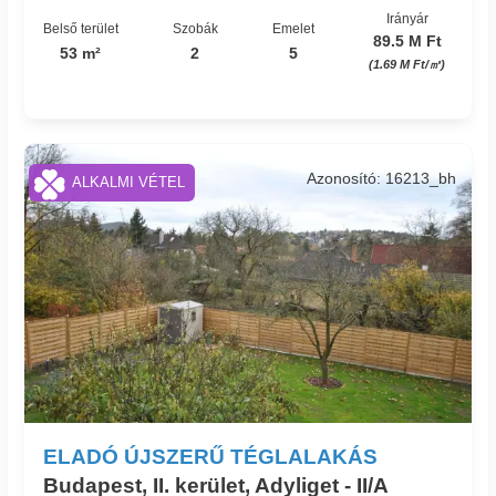
Irányár
Belső terület
Szobák
Emelet
89.5 M Ft
53 m²
2
5
(1.69 M Ft/㎡)
Azonosító: 16213_bh
ALKALMI VÉTEL
ELADÓ ÚJSZERŰ TÉGLALAKÁS
Budapest, II. kerület, Adyliget - II/A