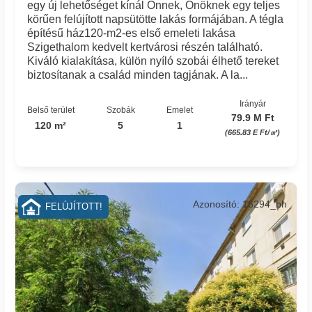
egy új lehetőséget kínál Önnek, Önöknek egy teljes
körűen felújított napsütötte lakás formájában. A tégla
építésű ház120-m2-es első emeleti lakása
Szigethalom kedvelt kertvárosi részén található.
Kiváló kialakítása, külön nyíló szobái élhető tereket
biztosítanak a család minden tagjának. A la...
Irányár
Belső terület
Szobák
Emelet
79.9 M Ft
120 m²
5
1
(665.83 E Ft/㎡)
Azonosító: 16294_bh
FELÚJÍTOTT!