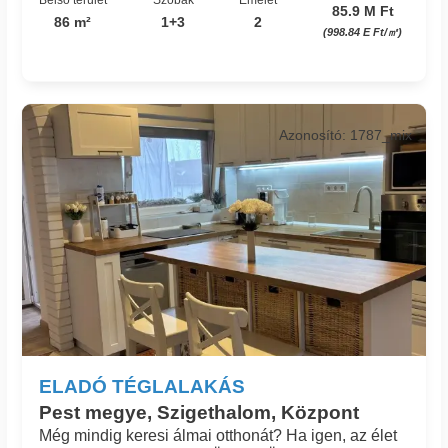
85.9 M Ft
86 m²
1+3
2
(998.84 E Ft/㎡)
Azonosító: 1787_mix
ELADÓ TÉGLALAKÁS
Pest megye, Szigethalom, Központ
Még mindig keresi álmai otthonát? Ha igen, az élet