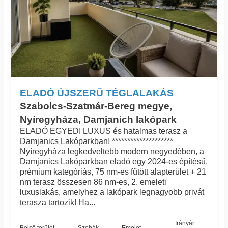
ELADÓ ÚJSZERŰ TÉGLALAKÁS
Szabolcs-Szatmár-Bereg megye,
Nyíregyháza, Damjanich lakópark
ELADÓ EGYEDI LUXUS és hatalmas terasz a
Damjanics Lakóparkban! ********************
Nyíregyháza legkedveltebb modern negyedében, a
Damjanics Lakóparkban eladó egy 2024-es építésű,
prémium kategóriás, 75 nm-es fűtött alapterület + 21
nm terasz összesen 86 nm-es, 2. emeleti
luxuslakás, amelyhez a lakópark legnagyobb privát
terasza tartozik! Ha...
Irányár
Belső terület
Szobák
Emelet