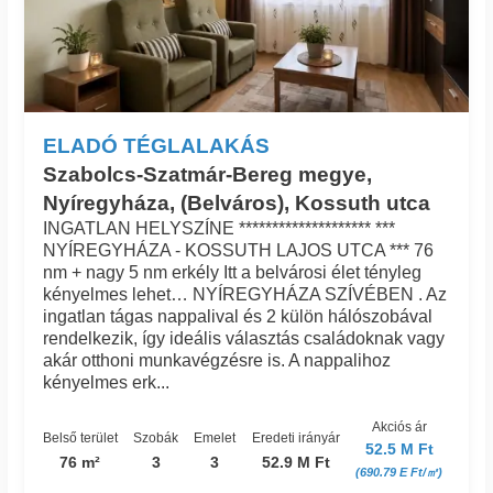
ELADÓ TÉGLALAKÁS
Szabolcs-Szatmár-Bereg megye,
Nyíregyháza, (Belváros), Kossuth utca
INGATLAN HELYSZÍNE ******************** ***
NYÍREGYHÁZA - KOSSUTH LAJOS UTCA *** 76
nm + nagy 5 nm erkély Itt a belvárosi élet tényleg
kényelmes lehet… NYÍREGYHÁZA SZÍVÉBEN . Az
ingatlan tágas nappalival és 2 külön hálószobával
rendelkezik, így ideális választás családoknak vagy
akár otthoni munkavégzésre is. A nappalihoz
kényelmes erk...
Akciós ár
Belső terület
Szobák
Emelet
Eredeti irányár
52.5 M Ft
76 m²
3
3
52.9 M Ft
(690.79 E Ft/㎡)