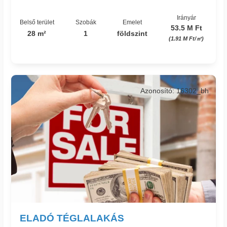
Irányár
Belső terület
Szobák
Emelet
53.5 M Ft
28 m²
1
földszint
(1.91 M Ft/㎡)
Azonosító: 16302_bh
ELADÓ TÉGLALAKÁS