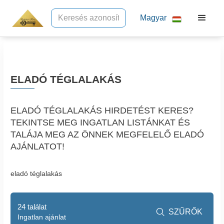
Magyar
ELADÓ TÉGLALAKÁS
ELADÓ TÉGLALAKÁS HIRDETÉST KERES?
TEKINTSE MEG INGATLAN LISTÁNKAT ÉS
TALÁJA MEG AZ ÖNNEK MEGFELELŐ ELADÓ
AJÁNLATOT!
eladó téglalakás
24 találat
SZŰRŐK

Ingatlan ajánlat