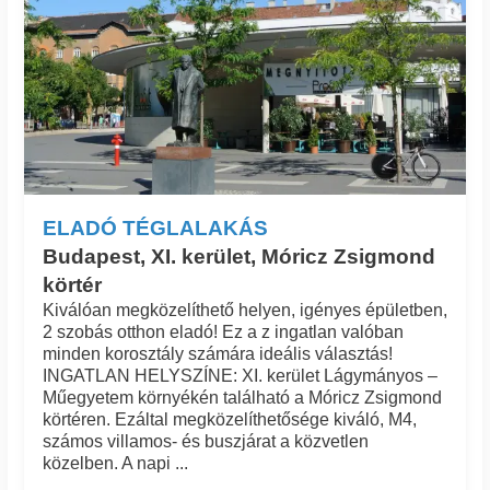
ELADÓ TÉGLALAKÁS
Budapest, XI. kerület, Móricz Zsigmond
körtér
Kiválóan megközelíthető helyen, igényes épületben,
2 szobás otthon eladó! Ez a z ingatlan valóban
minden korosztály számára ideális választás!
INGATLAN HELYSZÍNE: XI. kerület Lágymányos –
Műegyetem környékén található a Móricz Zsigmond
körtéren. Ezáltal megközelíthetősége kiváló, M4,
számos villamos- és buszjárat a közvetlen
közelben. A napi ...