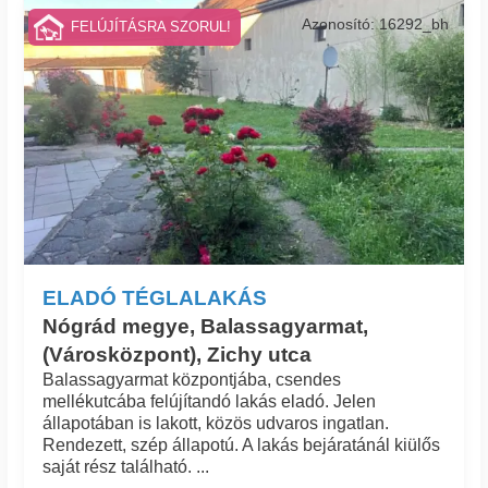
Azonosító: 16292_bh
FELÚJÍTÁSRA SZORUL!
ELADÓ TÉGLALAKÁS
Nógrád megye, Balassagyarmat,
(Városközpont), Zichy utca
Balassagyarmat központjába, csendes
mellékutcába felújítandó lakás eladó. Jelen
állapotában is lakott, közös udvaros ingatlan.
Rendezett, szép állapotú. A lakás bejáratánál kiülős
saját rész található. ...