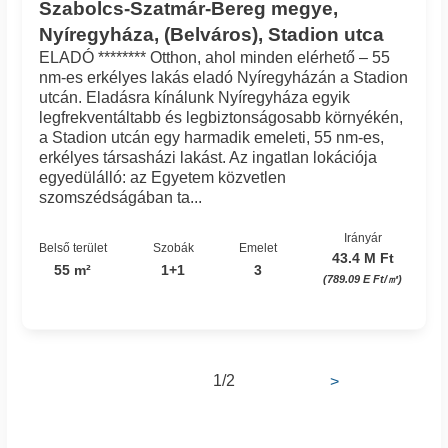
Szabolcs-Szatmár-Bereg megye,
Nyíregyháza, (Belváros), Stadion utca
ELADÓ ******** Otthon, ahol minden elérhető – 55
nm-es erkélyes lakás eladó Nyíregyházán a Stadion
utcán. Eladásra kínálunk Nyíregyháza egyik
legfrekventáltabb és legbiztonságosabb környékén,
a Stadion utcán egy harmadik emeleti, 55 nm-es,
erkélyes társasházi lakást. Az ingatlan lokációja
egyedülálló: az Egyetem közvetlen
szomszédságában ta...
Irányár
Belső terület
Szobák
Emelet
43.4 M Ft
55 m²
1+1
3
(789.09 E Ft/㎡)
1/2
>