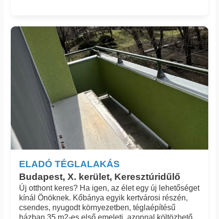
Azonosító: 1786_mix
ELADÓ TÉGLALAKÁS
Budapest, X. kerület, Keresztúridűlő
Új otthont keres? Ha igen, az élet egy új lehetőséget
kínál Önöknek. Kőbánya egyik kertvárosi részén,
csendes, nyugodt környezetben, téglaépítésű
házban 35 m2-es első emeleti, azonnal költözhető