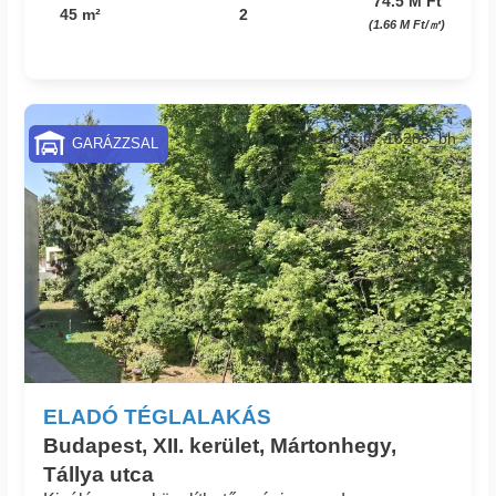
74.5 M Ft
45 m²
2
(1.66 M Ft/㎡)
Azonosító: 16283_bh
GARÁZZSAL
ELADÓ TÉGLALAKÁS
Budapest, XII. kerület, Mártonhegy,
Tállya utca