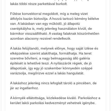
lakás többi része parkettával burkolt.
Fűtése konvektorral megoldott, míg a meleg vizet
átfolyós kazán biztosítja. A hozzá tartozó kémény bélelve
van. A lakásban van egy működő, jó állapotú
cserépkályha is, mely jelenleg használaton kívüli, de
bármikor visszaállítható. A vastag falaknak köszönhetően
azonban alacsony rezsivel rendelkezik.
A lakás felújítandó, melynek előnye, hogy saját ízlése és
elképzelése szerint alakíthatja, formálhatja. Ha teret
szeretne bővíteni, a nagy belmagasság álló galéria
építését is lehetővé teszi. A nyílászárók régiek, de jó
állapotúak, így egy jó szakember könnyedén széppé
varázsolja, megőrizve ezzel a lakás hangulatát.
A lakáshoz jelenleg nincs lefoglalt tároló a pincében, de
jár az ingatlanhoz.
A környék ellátottsága, közlekedése kiváló. Parkoláshoz a
kerület lakói parkolási kedvezményt vehetnek igénybe.