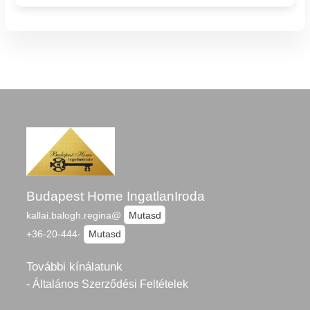
Budapest Home IngatlanIroda
kallai.balogh.regina@
Mutasd
+36-20-444-
Mutasd
További kínálatunk
- Általános Szerződési Feltételek