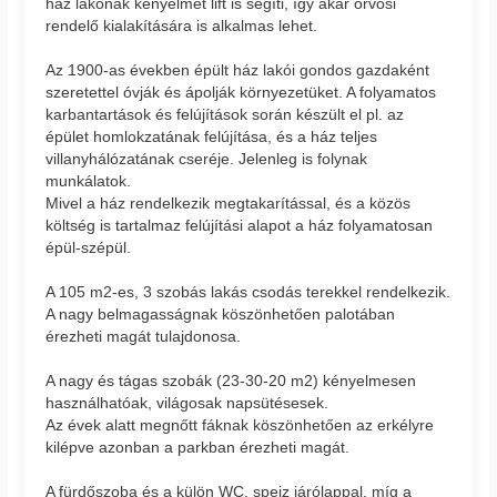
ház lakónak kényelmét lift is segíti, így akár orvosi
rendelő kialakítására is alkalmas lehet.
Az 1900-as években épült ház lakói gondos gazdaként
szeretettel óvják és ápolják környezetüket. A folyamatos
karbantartások és felújítások során készült el pl. az
épület homlokzatának felújítása, és a ház teljes
villanyhálózatának cseréje. Jelenleg is folynak
munkálatok.
Mivel a ház rendelkezik megtakarítással, és a közös
költség is tartalmaz felújítási alapot a ház folyamatosan
épül-szépül.
A 105 m2-es, 3 szobás lakás csodás terekkel rendelkezik.
A nagy belmagasságnak köszönhetően palotában
érezheti magát tulajdonosa.
A nagy és tágas szobák (23-30-20 m2) kényelmesen
használhatóak, világosak napsütésesek.
Az évek alatt megnőtt fáknak köszönhetően az erkélyre
kilépve azonban a parkban érezheti magát.
A fürdőszoba és a külön WC, spejz járólappal, míg a