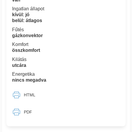
Ingatlan állapot
kívül: jó
belül: átlagos
Fűtés
gázkonvektor
Komfort
összkomfort
Kilátás
utcára
Energetika
nincs megadva
HTML
PDF