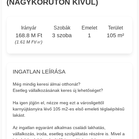
(NAGYKÖRÚTON KÍVÜL)
Irányár
Szobák
Emelet
Terület
168.8 M Ft
3 szoba
1
105 m²
(1.61 M Ft/㎡)
INGATLAN LEÍRÁSA
Még mindig keresi álmai otthonát?
Esetleg vállalkozásának keres új lehetőséget?
Ha igen jöjjön el, nézze meg ezt a városligettől
karnyújtásnyira lévő 105 m2-es első emeleti téglaépítésű
lakást.
Az ingatlan egyaránt alkalmas családi lakhatás,
vállalkozás, iroda, esetleg szolgáltatás részére is. Mivel a