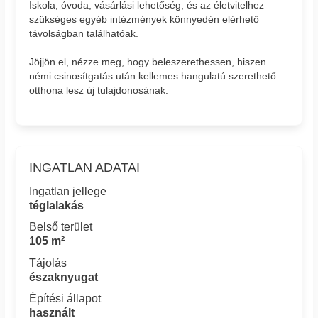
Iskola, óvoda, vásárlási lehetőség, és az életvitelhez
szükséges egyéb intézmények könnyedén elérhető
távolságban találhatóak.
Jöjjön el, nézze meg, hogy beleszerethessen, hiszen
némi csinosítgatás után kellemes hangulatú szerethető
otthona lesz új tulajdonosának.
INGATLAN ADATAI
Ingatlan jellege
téglalakás
Belső terület
105 m²
Tájolás
északnyugat
Építési állapot
használt